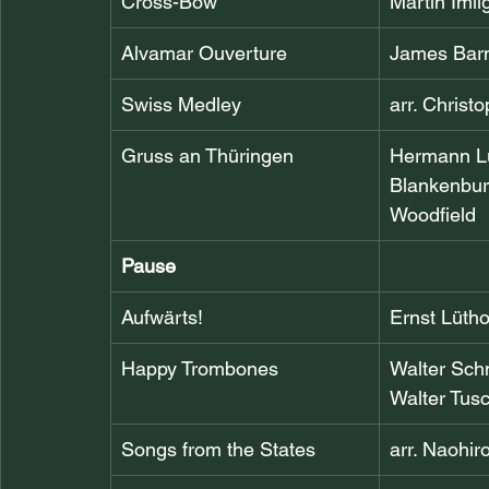
Cross-Bow
Martin Imli
Alvamar Ouverture
James Bar
Swiss Medley
arr. Christ
Gruss an Thüringen
Hermann L
Blankenburg
Woodfield
Pause
Aufwärts!
Ernst Lütho
Happy Trombones
Walter Schn
Walter Tus
Songs from the States
arr. Naohir